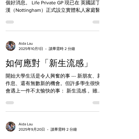
個好消息。 Life Private GP 現已在 英國諾丁
減輕疼痛及改善活動能力： 關節注射 肩膀、
漢（Nottingham）正式設立實體私人家庭醫
膝蓋、手肘、手腕、腳踝 手指、腳趾 軟組織
生診所 ，診所位於 Carrington Pharmacy 內。
及神經壓迫問題 腕管綜合症（手麻、手痛）
這讓我能在原有的視像診症服務之外，進一步
扳機指 網球肘／高爾夫球肘 髖部滑囊炎（側
提供 面對面私人 GP 診症 。 現可提供的服務
髖痛） 足底筋膜炎（腳跟痛） 如何預約 联系
隨著實體診所的開放，我現在能提供更全面的
Aida Lau
我分診評估 需要個案將直接安排風濕科看诊
現場醫療評估 ，包括： 面對面 GP 診症 身體
2025年10月1日
讀畢需時 2 分鐘
👉 幫助您更快確診、減少等待時間、直接接
檢查 診所內抽血檢驗 處方藥物、醫療證明及
受治療
如何應對「新生流感」
病假紙 轉介進一步檢查或專科醫生 同時，我
亦繼續提供 上門看診服務 ，適合不方便到診
開始大學生活是令人興奮的事 --- 新朋友、新
所的病人。 以病人為本的個人化醫療 無論是
作息、還有無數新的機會。但許多學生很快就
網上診症、診所面談，或上門看診，我始終致
會遇上一件不太愉快的事： 新生流感 。雖然
力於提供 充足時間、個人化及有溫度的醫療
名字裡有「流感」，但其實並不是單一的疾
服務 ，按每位病人的需要度身訂造。 新年快
病，而是一系列感冒、咳嗽和病毒感染，在學
樂 ✨ 衷心感謝一直支持 Life Private GP 的每
期初期特別容易快速傳播。 為什麼會有新生
一位。祝願大家在新的一年 身體健康、平安
流感？ 大型社交活動：...
喜樂 ，期待在未來一年於諾丁漢及英國各地
Aida Lau
繼續為大家提供醫療服務。
2025年9月20日
讀畢需時 2 分鐘