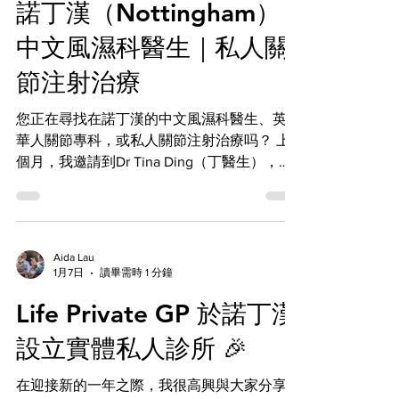
庭。 了解他的擔心。 甚至了解那些，病人不
諾丁漢（Nottingham）
病，而是其他健康問題所引起的症狀。 常見
知道該怎麼說出口的問題。 這就是我創辦 Li
原因包括： 壓力及焦慮 抑鬱症 更年期荷爾蒙
中文風濕科醫生｜私人關
變化 慢性疼痛 睡眠窒息症（睡眠呼吸中止
症） 不寧腿症候群 某些藥物的副作用 過量攝
節注射治療
取咖啡因或酒精 輪班工作或作息不規律 因
此，找出失眠的真正原因，往往是治療成功的
您正在尋找在諾丁漢的中文風濕科醫生、英國
關鍵。 為什麼良好的睡眠如此重要？ 睡眠不
華人關節專科，或私人關節注射治療吗？ 上
只是讓人恢復精神，更對整體健康十分重要。
個月，我邀請到Dr Tina Ding（丁醫生），一
長期失眠可能增加以下風險： 專注力及記憶
位經驗豐富的風濕科主治醫生（剑桥大学毕
力下降 焦慮及情緒低落 工作及學習效率降低
业），到我的診所看診。👉 提供中文（普通
高血壓 心臟病 第二型糖尿病 免疫力下降 因
話）治疗，適合華人患者。 她可於每週一看
此，改善睡眠不僅能讓您精神更好，更有助於
诊，讓您在諾丁漢能夠快速獲得風濕科診斷與
Aida Lau
維持長遠健康。 如何改善睡眠？ 許多患者透
治療，無需等待。 可評估及治療的疾病（關
1月7日
讀畢需時 1 分鐘
過改善生活習慣，睡眠便能明顯改善。 您可
節痛專科） 我們提供以下常見風濕科問題的
Life Private GP 於諾丁漢
以嘗試
專業診治： 關節疼痛、僵硬、腫脹 類風濕性
關節炎（Rheumatoid Arthritis） 各類發炎性
設立實體私人診所 🎉
關節炎 結締組織疾病（如紅斑狼瘡等） 血管
炎 骨質疏鬆 私人關節注射治療（快速止痛）
在迎接新的一年之際，我很高興與大家分享一
丁醫生擅長關節及軟組織類固醇注射，可有效