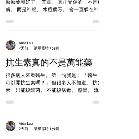
擦擦藥就好了。 其實。 真正受傷的，不是皮
膚。 而是神經。 水痘病毒。 會一直躲在神經
裡面。 很多年。 甚至幾十年。 當免疫力下
降。 壓力太大。 年紀增加。 病毒就可能再次
活化。 這就是生蛇。 很多病人。 一開始不是
起疹。 而是劇烈疼痛。 像被火燒。 像被刀
Aida Lau
割。 兩三天後。 水泡才慢慢出現。 如果72小
2天前
讀畢需時 1 分鐘
時內開始抗病毒藥。 很多後遺症都可以減
抗生素真的不是萬能藥
少。 但如果拖太久。 可能留下幾個月。 甚至
幾年的神經痛。 如果長在眼睛附近。 還可能
很多病人來看醫生。 第一句就是： 「醫生，
影響視力。 所以。 如果身體單側出現疼痛加
可以開抗生素嗎？」 但很多人不知道。 抗生
水泡。 不要自己上網查。 也不要等它自己
素，只能殺細菌。 不能殺病毒。 感冒。 流
好。 請盡快看醫生。 因為。 生蛇最大的敵
感。 COVID。 大部分喉嚨痛。 都是病毒。
人。 就是時間。
吃抗生素，不會好得更快。 反而可能拉肚
子。 過敏。 甚至破壞腸道菌群。 更大的問
題，是抗藥性。 如果今天一直亂吃。 等到以
Aida Lau
後真正感染時。 抗生素可能已經沒有效了。
2天前
讀畢需時 1 分鐘
所以。 不是醫生不願意開。 而是希望把抗生