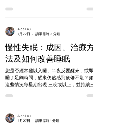
找回，我當初想成為醫生的原因。 我在英國
當醫生已經十多年，從醫學院畢業後，在內
科、心臟科、呼吸科、精神科、婦產科及外科
接受訓練，之後成為英國皇家全科醫學院會員
Aida Lau
（MRCGP），一直在 NHS 擔任 GP，同時也
7月22日
讀畢需時 3 分鐘
服務於私人醫療。 這些年，我看見 NHS 幫助
慢性失眠：成因、治療方
了無數病人。 我仍然相信 NHS 是一個非常了
不起的制度。 但是，我也親眼看見它所面對
法及如何改善睡眠
的壓力。 每天都有愈來愈多病人需要幫助，
醫療需求不斷增加，而醫護人手卻十分緊張。
您是否經常難以入睡、半夜反覆醒來，或即使
很多 GP 每天需要看數十位病人。 每位病人的
睡了足夠時間，醒來仍然感到疲倦不堪？如果
診症時間十分有限。 很多時候，醫生並不是
這些情況每星期出現 三晚或以上，並持續三
不想聽病人說，而是真的沒有足夠時間。 我
個月以上，您可能患有慢性失眠（Chronic
經常聽到病人說： 「醫生，我還有一個問
Insomnia）。 慢性失眠在英國十分常見，不
題……」 可是時間已經到了。 身為醫生，那種
但影響精神及工作表現，更可能對身心健康造
感覺其實很難受。 因為醫療，不應該只是完
成長遠影響。幸運的是，大部分失眠都可以透
Aida Lau
成一次診症。 真正好的醫療，是願意花時間
過適當的評估及治療得到改善。 慢性失眠的
4月27日
讀畢需時 1 分鐘
了解一個人。 了解他的生活。 了解他的家
常見原因 失眠很多時候並不是一種獨立疾