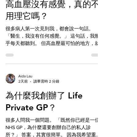
高血壓沒有感覺，真的不
素留給真正需要的人。 醫療，有時候不是多
吃藥。 而是吃對藥。
用理它嗎？
很多病人第一次見到我，都會說一句話。
「醫生，我沒有任何感覺。」 這句話，我幾
乎每天都聽到。 但高血壓最可怕的地方，就
是—— 它通常沒有感覺。 所以它有另一個名
字。 沉默的殺手。 你的血壓可能已經160、
170。 每天都在傷害你的血管。 可是，你一點
都不知道。 慢慢地。 它增加中風。 心臟病。
Aida Lau
心臟衰竭。 腎衰竭。 甚至失智症的風險。 直
2天前
讀畢需時 2 分鐘
到某一天。 突然中風。 很多人才第一次知
為什麼我創辦了 Life
道： 原來自己高血壓很多年。 幸運的是。 高
血壓是最好控制的疾病之一。 減重。 少鹽。
Private GP？
規律運動。 改善睡眠。 必要時服藥。 都能大
幅降低風險。 不要等到中風。 才開始量血
很多人問我一個問題。 「既然你已經是一位
壓。
NHS GP，為什麼還要創辦自己的私人診
所？」 答案，其實很簡單。 因為我希望重新