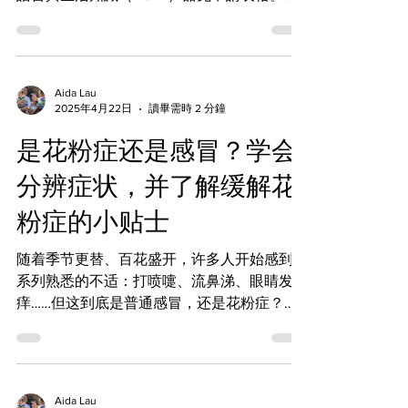
些文件在您的申請過程中可能發揮關鍵作用，
而我也承諾為您提供公平、誠實且專業的醫療
評估。 我能為您提供的服務...
Aida Lau
2025年4月22日
讀畢需時 2 分鐘
是花粉症还是感冒？学会
分辨症状，并了解缓解花
粉症的小贴士
随着季节更替、百花盛开，许多人开始感到一
系列熟悉的不适：打喷嚏、流鼻涕、眼睛发
痒……但这到底是普通感冒，还是花粉症？了
解二者的区别有助于您选择正确的治疗方法，
更快恢复健康。 🌼 花粉症 VS 感冒 —— 如何
区分？ 花粉症（又称过敏性鼻炎）和普通感
冒在初期症状上可能相似，...
Aida Lau